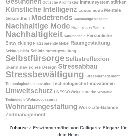
Gesundheit
Immunsystem stärken
Gotische Architektur
Künstliche Intelligenz
Mentale
Luxusmode
Modetrends
Gesundheit
Nachhaltige Mobilität
Nachhaltige Mode
Nachhaltiges Wohnen
Nachhaltigkeit
Persönliche
Naturerlebnis
Raumgestaltung
Entwicklung
Platzsparende Möbel
Schlafzimmergestaltung
Schlafqualität
Selbstfürsorge
Selbstreflexion
Stressabbau
Skandinavisches Design
Stressbewältigung
Stressmanagement
Technologische Innovationen
Technologische Innovation
Umweltschutz
UNESCO Weltkulturerbe
Wearable
Technologie
Wohnaccessoires
Wohnraumgestaltung
Work-Life-Balance
Zeitmanagement
Zuhause
>
Esszimmermöbel von Calligaris: Eleganz für
dein Heim