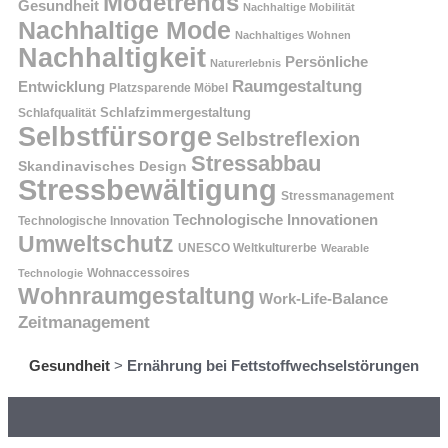
Modetrends
Gesundheit
Nachhaltige Mobilität
Nachhaltige Mode
Nachhaltiges Wohnen
Nachhaltigkeit
Persönliche
Naturerlebnis
Raumgestaltung
Entwicklung
Platzsparende Möbel
Schlafzimmergestaltung
Schlafqualität
Selbstfürsorge
Selbstreflexion
Stressabbau
Skandinavisches Design
Stressbewältigung
Stressmanagement
Technologische Innovationen
Technologische Innovation
Umweltschutz
UNESCO Weltkulturerbe
Wearable
Technologie
Wohnaccessoires
Wohnraumgestaltung
Work-Life-Balance
Zeitmanagement
Gesundheit
>
Ernährung bei Fettstoffwechselstörungen