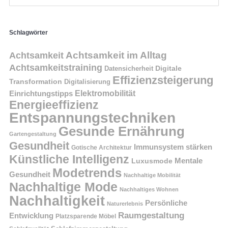
Schlagwörter
Achtsamkeit im Alltag
Achtsamkeit
Achtsamkeitstraining
Digitale
Datensicherheit
Effizienzsteigerung
Transformation
Digitalisierung
Einrichtungstipps
Elektromobilität
Energieeffizienz
Entspannungstechniken
Gesunde Ernährung
Gartengestaltung
Gesundheit
Immunsystem stärken
Gotische Architektur
Künstliche Intelligenz
Mentale
Luxusmode
Modetrends
Gesundheit
Nachhaltige Mobilität
Nachhaltige Mode
Nachhaltiges Wohnen
Nachhaltigkeit
Persönliche
Naturerlebnis
Raumgestaltung
Entwicklung
Platzsparende Möbel