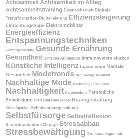
Achtsamkeit im Alltag
Achtsamkeit
Achtsamkeitstraining
Digitale
Datensicherheit
Effizienzsteigerung
Transformation
Digitalisierung
Einrichtungstipps
Elektromobilität
Energieeffizienz
Entspannungstechniken
Gesunde Ernährung
Gartengestaltung
Gesundheit
Immunsystem stärken
Gotische Architektur
Künstliche Intelligenz
Mentale
Luxusmode
Modetrends
Gesundheit
Nachhaltige Mobilität
Nachhaltige Mode
Nachhaltiges Wohnen
Nachhaltigkeit
Persönliche
Naturerlebnis
Raumgestaltung
Entwicklung
Platzsparende Möbel
Schlafzimmergestaltung
Schlafqualität
Selbstfürsorge
Selbstreflexion
Stressabbau
Skandinavisches Design
Stressbewältigung
Stressmanagement