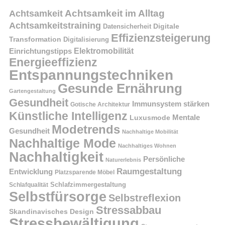
Achtsamkeit im Alltag
Achtsamkeit
Achtsamkeitstraining
Digitale
Datensicherheit
Effizienzsteigerung
Transformation
Digitalisierung
Einrichtungstipps
Elektromobilität
Energieeffizienz
Entspannungstechniken
Gesunde Ernährung
Gartengestaltung
Gesundheit
Immunsystem stärken
Gotische Architektur
Künstliche Intelligenz
Mentale
Luxusmode
Modetrends
Gesundheit
Nachhaltige Mobilität
Nachhaltige Mode
Nachhaltiges Wohnen
Nachhaltigkeit
Persönliche
Naturerlebnis
Raumgestaltung
Entwicklung
Platzsparende Möbel
Schlafzimmergestaltung
Schlafqualität
Selbstfürsorge
Selbstreflexion
Stressabbau
Skandinavisches Design
Stressbewältigung