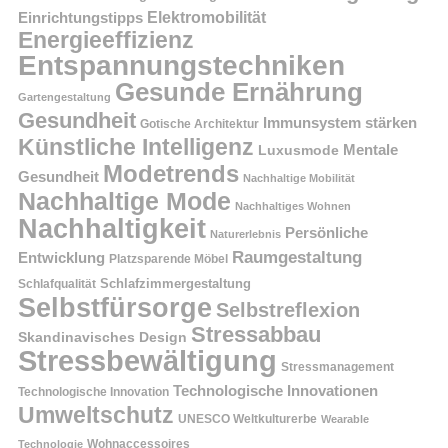
Einrichtungstipps
Elektromobilität
Energieeffizienz
Entspannungstechniken
Gesunde Ernährung
Gartengestaltung
Gesundheit
Immunsystem stärken
Gotische Architektur
Künstliche Intelligenz
Mentale
Luxusmode
Modetrends
Gesundheit
Nachhaltige Mobilität
Nachhaltige Mode
Nachhaltiges Wohnen
Nachhaltigkeit
Persönliche
Naturerlebnis
Raumgestaltung
Entwicklung
Platzsparende Möbel
Schlafzimmergestaltung
Schlafqualität
Selbstfürsorge
Selbstreflexion
Stressabbau
Skandinavisches Design
Stressbewältigung
Stressmanagement
Technologische Innovationen
Technologische Innovation
Umweltschutz
UNESCO Weltkulturerbe
Wearable
Technologie
Wohnaccessoires