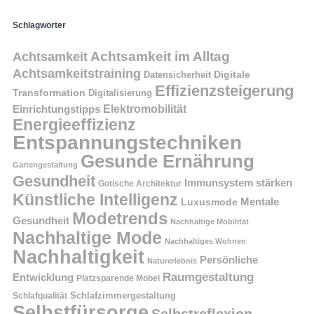
Schlagwörter
Achtsamkeit im Alltag
Achtsamkeit
Achtsamkeitstraining
Digitale
Datensicherheit
Effizienzsteigerung
Transformation
Digitalisierung
Einrichtungstipps
Elektromobilität
Energieeffizienz
Entspannungstechniken
Gesunde Ernährung
Gartengestaltung
Gesundheit
Immunsystem stärken
Gotische Architektur
Künstliche Intelligenz
Mentale
Luxusmode
Modetrends
Gesundheit
Nachhaltige Mobilität
Nachhaltige Mode
Nachhaltiges Wohnen
Nachhaltigkeit
Persönliche
Naturerlebnis
Raumgestaltung
Entwicklung
Platzsparende Möbel
Schlafzimmergestaltung
Schlafqualität
Selbstfürsorge
Selbstreflexion