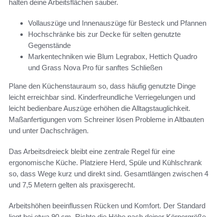
halten deine Arbeitsflächen sauber.
Vollauszüge und Innenauszüge für Besteck und Pfannen
Hochschränke bis zur Decke für selten genutzte
Gegenstände
Markentechniken wie Blum Legrabox, Hettich Quadro
und Grass Nova Pro für sanftes Schließen
Plane den Küchenstauraum so, dass häufig genutzte Dinge
leicht erreichbar sind. Kinderfreundliche Verriegelungen und
leicht bedienbare Auszüge erhöhen die Alltagstauglichkeit.
Maßanfertigungen vom Schreiner lösen Probleme in Altbauten
und unter Dachschrägen.
Das Arbeitsdreieck bleibt eine zentrale Regel für eine
ergonomische Küche. Platziere Herd, Spüle und Kühlschrank
so, dass Wege kurz und direkt sind. Gesamtlängen zwischen 4
und 7,5 Metern gelten als praxisgerecht.
Arbeitshöhen beeinflussen Rücken und Komfort. Der Standard
liegt bei etwa 90 cm. Richte die Höhe nach deiner Körpergröße