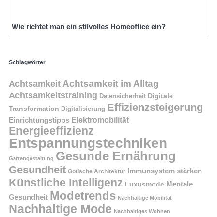
Wie richtet man ein stilvolles Homeoffice ein?
Schlagwörter
Achtsamkeit im Alltag
Achtsamkeit
Achtsamkeitstraining
Digitale
Datensicherheit
Effizienzsteigerung
Transformation
Digitalisierung
Einrichtungstipps
Elektromobilität
Energieeffizienz
Entspannungstechniken
Gesunde Ernährung
Gartengestaltung
Gesundheit
Immunsystem stärken
Gotische Architektur
Künstliche Intelligenz
Mentale
Luxusmode
Modetrends
Gesundheit
Nachhaltige Mobilität
Nachhaltige Mode
Nachhaltiges Wohnen