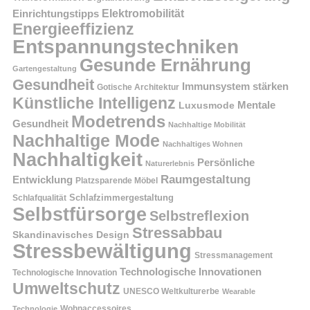
Einrichtungstipps
Elektromobilität
Energieeffizienz
Entspannungstechniken
Gesunde Ernährung
Gartengestaltung
Gesundheit
Immunsystem stärken
Gotische Architektur
Künstliche Intelligenz
Mentale
Luxusmode
Modetrends
Gesundheit
Nachhaltige Mobilität
Nachhaltige Mode
Nachhaltiges Wohnen
Nachhaltigkeit
Persönliche
Naturerlebnis
Raumgestaltung
Entwicklung
Platzsparende Möbel
Schlafzimmergestaltung
Schlafqualität
Selbstfürsorge
Selbstreflexion
Stressabbau
Skandinavisches Design
Stressbewältigung
Stressmanagement
Technologische Innovationen
Technologische Innovation
Umweltschutz
UNESCO Weltkulturerbe
Wearable
Technologie
Wohnaccessoires