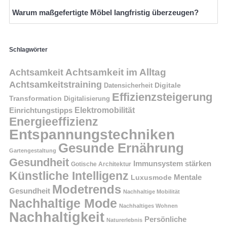
Warum maßgefertigte Möbel langfristig überzeugen?
Schlagwörter
Achtsamkeit im Alltag
Achtsamkeit
Achtsamkeitstraining
Digitale
Datensicherheit
Effizienzsteigerung
Transformation
Digitalisierung
Einrichtungstipps
Elektromobilität
Energieeffizienz
Entspannungstechniken
Gesunde Ernährung
Gartengestaltung
Gesundheit
Immunsystem stärken
Gotische Architektur
Künstliche Intelligenz
Mentale
Luxusmode
Modetrends
Gesundheit
Nachhaltige Mobilität
Nachhaltige Mode
Nachhaltiges Wohnen
Nachhaltigkeit
Persönliche
Naturerlebnis