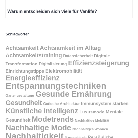
Warum entscheiden sich viele für Vanlife?
Schlagwörter
Achtsamkeit im Alltag
Achtsamkeit
Achtsamkeitstraining
Digitale
Datensicherheit
Effizienzsteigerung
Transformation
Digitalisierung
Einrichtungstipps
Elektromobilität
Energieeffizienz
Entspannungstechniken
Gesunde Ernährung
Gartengestaltung
Gesundheit
Immunsystem stärken
Gotische Architektur
Künstliche Intelligenz
Mentale
Luxusmode
Modetrends
Gesundheit
Nachhaltige Mobilität
Nachhaltige Mode
Nachhaltiges Wohnen
Nachhaltigkeit
Persönliche
Naturerlebnis