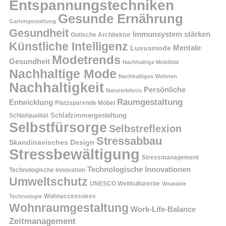
Entspannungstechniken
Gesunde Ernährung
Gartengestaltung
Gesundheit
Immunsystem stärken
Gotische Architektur
Künstliche Intelligenz
Mentale
Luxusmode
Modetrends
Gesundheit
Nachhaltige Mobilität
Nachhaltige Mode
Nachhaltiges Wohnen
Nachhaltigkeit
Persönliche
Naturerlebnis
Raumgestaltung
Entwicklung
Platzsparende Möbel
Schlafzimmergestaltung
Schlafqualität
Selbstfürsorge
Selbstreflexion
Stressabbau
Skandinavisches Design
Stressbewältigung
Stressmanagement
Technologische Innovationen
Technologische Innovation
Umweltschutz
UNESCO Weltkulturerbe
Wearable
Technologie
Wohnaccessoires
Wohnraumgestaltung
Work-Life-Balance
Zeitmanagement