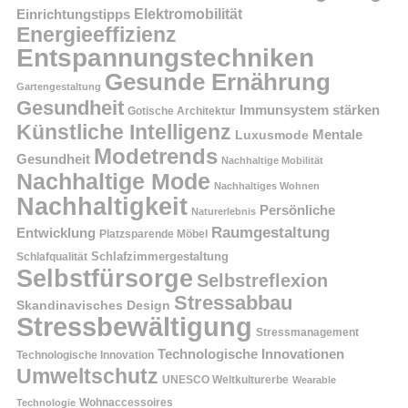
Einrichtungstipps
Elektromobilität
Energieeffizienz
Entspannungstechniken
Gesunde Ernährung
Gartengestaltung
Gesundheit
Immunsystem stärken
Gotische Architektur
Künstliche Intelligenz
Mentale
Luxusmode
Modetrends
Gesundheit
Nachhaltige Mobilität
Nachhaltige Mode
Nachhaltiges Wohnen
Nachhaltigkeit
Persönliche
Naturerlebnis
Raumgestaltung
Entwicklung
Platzsparende Möbel
Schlafzimmergestaltung
Schlafqualität
Selbstfürsorge
Selbstreflexion
Stressabbau
Skandinavisches Design
Stressbewältigung
Stressmanagement
Technologische Innovationen
Technologische Innovation
Umweltschutz
UNESCO Weltkulturerbe
Wearable
Technologie
Wohnaccessoires