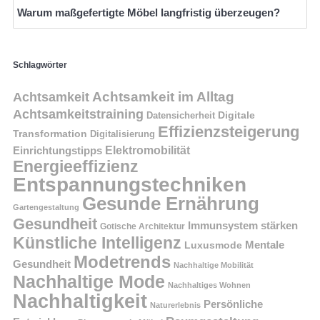
Warum maßgefertigte Möbel langfristig überzeugen?
Schlagwörter
Achtsamkeit im Alltag
Achtsamkeit
Achtsamkeitstraining
Digitale
Datensicherheit
Effizienzsteigerung
Transformation
Digitalisierung
Einrichtungstipps
Elektromobilität
Energieeffizienz
Entspannungstechniken
Gesunde Ernährung
Gartengestaltung
Gesundheit
Immunsystem stärken
Gotische Architektur
Künstliche Intelligenz
Mentale
Luxusmode
Modetrends
Gesundheit
Nachhaltige Mobilität
Nachhaltige Mode
Nachhaltiges Wohnen
Nachhaltigkeit
Persönliche
Naturerlebnis