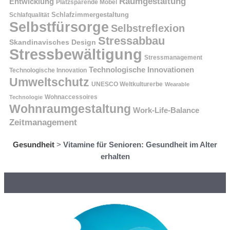
Raumgestaltung
Entwicklung
Platzsparende Möbel
Schlafzimmergestaltung
Schlafqualität
Selbstfürsorge
Selbstreflexion
Stressabbau
Skandinavisches Design
Stressbewältigung
Stressmanagement
Technologische Innovationen
Technologische Innovation
Umweltschutz
UNESCO Weltkulturerbe
Wearable
Technologie
Wohnaccessoires
Wohnraumgestaltung
Work-Life-Balance
Zeitmanagement
Gesundheit
>
Vitamine für Senioren: Gesundheit im Alter
erhalten