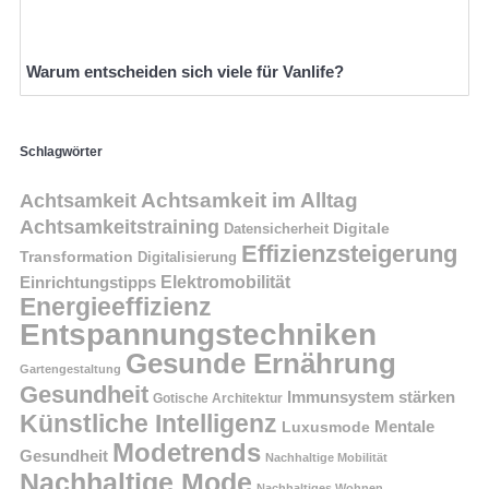
Warum entscheiden sich viele für Vanlife?
Schlagwörter
Achtsamkeit im Alltag
Achtsamkeit
Achtsamkeitstraining
Digitale
Datensicherheit
Effizienzsteigerung
Transformation
Digitalisierung
Einrichtungstipps
Elektromobilität
Energieeffizienz
Entspannungstechniken
Gesunde Ernährung
Gartengestaltung
Gesundheit
Immunsystem stärken
Gotische Architektur
Künstliche Intelligenz
Mentale
Luxusmode
Modetrends
Gesundheit
Nachhaltige Mobilität
Nachhaltige Mode
Nachhaltiges Wohnen