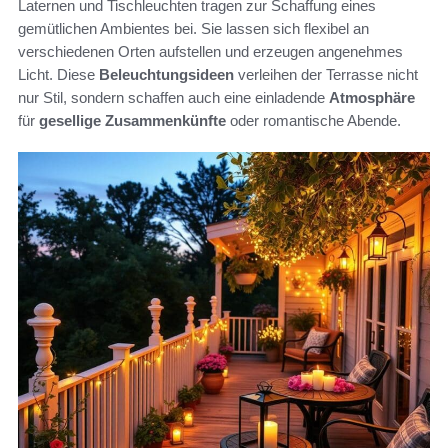
Laternen und Tischleuchten tragen zur Schaffung eines
gemütlichen Ambientes bei. Sie lassen sich flexibel an
verschiedenen Orten aufstellen und erzeugen angenehmes
Licht. Diese
Beleuchtungsideen
verleihen der Terrasse nicht
nur Stil, sondern schaffen auch eine einladende
Atmosphäre
für
gesellige Zusammenkünfte
oder romantische Abende.