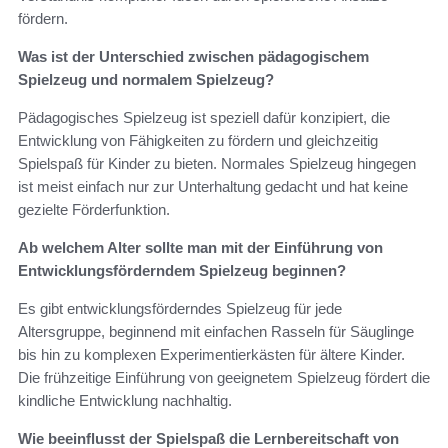
fördern.
Was ist der Unterschied zwischen pädagogischem
Spielzeug und normalem Spielzeug?
Pädagogisches Spielzeug ist speziell dafür konzipiert, die
Entwicklung von Fähigkeiten zu fördern und gleichzeitig
Spielspaß für Kinder zu bieten. Normales Spielzeug hingegen
ist meist einfach nur zur Unterhaltung gedacht und hat keine
gezielte Förderfunktion.
Ab welchem Alter sollte man mit der Einführung von
Entwicklungsförderndem Spielzeug beginnen?
Es gibt entwicklungsförderndes Spielzeug für jede
Altersgruppe, beginnend mit einfachen Rasseln für Säuglinge
bis hin zu komplexen Experimentierkästen für ältere Kinder.
Die frühzeitige Einführung von geeignetem Spielzeug fördert die
kindliche Entwicklung nachhaltig.
Wie beeinflusst der Spielspaß die Lernbereitschaft von