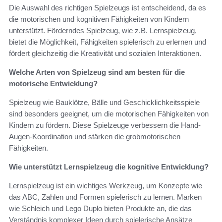
Die Auswahl des richtigen Spielzeugs ist entscheidend, da es
die motorischen und kognitiven Fähigkeiten von Kindern
unterstützt. Förderndes Spielzeug, wie z.B. Lernspielzeug,
bietet die Möglichkeit, Fähigkeiten spielerisch zu erlernen und
fördert gleichzeitig die Kreativität und sozialen Interaktionen.
Welche Arten von Spielzeug sind am besten für die
motorische Entwicklung?
Spielzeug wie Bauklötze, Bälle und Geschicklichkeitsspiele
sind besonders geeignet, um die motorischen Fähigkeiten von
Kindern zu fördern. Diese Spielzeuge verbessern die Hand-
Augen-Koordination und stärken die grobmotorischen
Fähigkeiten.
Wie unterstützt Lernspielzeug die kognitive Entwicklung?
Lernspielzeug ist ein wichtiges Werkzeug, um Konzepte wie
das ABC, Zahlen und Formen spielerisch zu lernen. Marken
wie Schleich und Lego Duplo bieten Produkte an, die das
Verständnis komplexer Ideen durch spielerische Ansätze