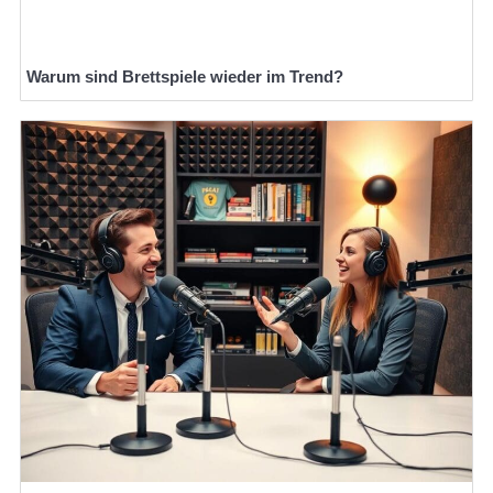
Warum sind Brettspiele wieder im Trend?