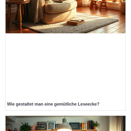
Wie gestaltet man eine gemütliche Leseecke?