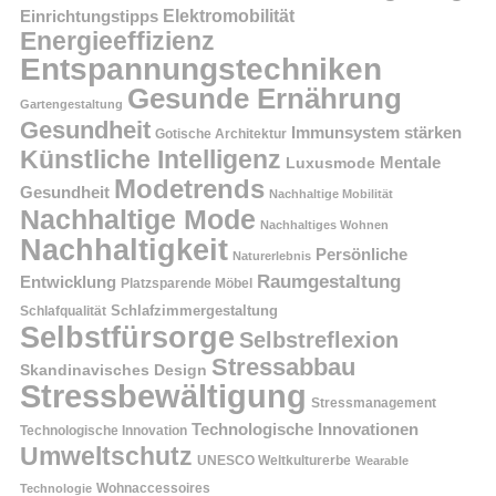
Einrichtungstipps
Elektromobilität
Energieeffizienz
Entspannungstechniken
Gesunde Ernährung
Gartengestaltung
Gesundheit
Immunsystem stärken
Gotische Architektur
Künstliche Intelligenz
Mentale
Luxusmode
Modetrends
Gesundheit
Nachhaltige Mobilität
Nachhaltige Mode
Nachhaltiges Wohnen
Nachhaltigkeit
Persönliche
Naturerlebnis
Raumgestaltung
Entwicklung
Platzsparende Möbel
Schlafzimmergestaltung
Schlafqualität
Selbstfürsorge
Selbstreflexion
Stressabbau
Skandinavisches Design
Stressbewältigung
Stressmanagement
Technologische Innovationen
Technologische Innovation
Umweltschutz
UNESCO Weltkulturerbe
Wearable
Technologie
Wohnaccessoires