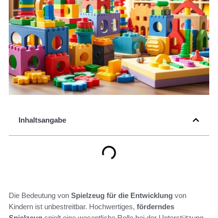
Inhaltsangabe
Die Bedeutung von
Spielzeug für die Entwicklung
von
Kindern ist unbestreitbar. Hochwertiges,
förderndes
Spielzeug
spielt eine wesentliche Rolle bei der Unterstützung