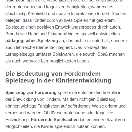
der motorischen und kognitiven Fähigkeiten, während es
gleichzeitig Kreativität und soziale Interaktionen fördert. Studien
belegen, dass Kinder durch aktives Spielen mit gezieltem
Spielzeug einen positiven Entwicklungsprozess durchlaufen.
Brands wie Haba und Playmobil bieten speziell entwickeltes
pädagogisches Spielzeug
an, das nicht nur unterhält, sondern
auch lehrreiche Elemente integriert. Das Konzept des
Lernspielzeugs umfasst Spielwaren, die sowohl Spaß machen
als auch wertvolle Lernmöglichkeiten bieten.
Die Bedeutung von Förderndem
Spielzeug in der Kinderentwicklung
Spielzeug zur Förderung
spielt eine entscheidende Rolle in
der Entwicklung von Kindern. Mit dem richtigen Spielzeug
können wichtige Fähigkeiten auf gefördernde Weise erlernt und
verbessert werden. Ob für die motorische oder kognitive
Entwicklung,
Fördernde Spielsachen
bieten eine Vielzahl von
Möglichkeiten, die Kinder spielerisch nutzen können.