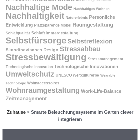
Nachhaltige Mobilität
Nachhaltige Mode
Nachhaltiges Wohnen
Nachhaltigkeit
Persönliche
Naturerlebnis
Raumgestaltung
Entwicklung
Platzsparende Möbel
Schlafzimmergestaltung
Schlafqualität
Selbstfürsorge
Selbstreflexion
Stressabbau
Skandinavisches Design
Stressbewältigung
Stressmanagement
Technologische Innovationen
Technologische Innovation
Umweltschutz
UNESCO Weltkulturerbe
Wearable
Technologie
Wohnaccessoires
Wohnraumgestaltung
Work-Life-Balance
Zeitmanagement
Zuhause
>
Smarte Beleuchtungssysteme im Garten clever
integrieren