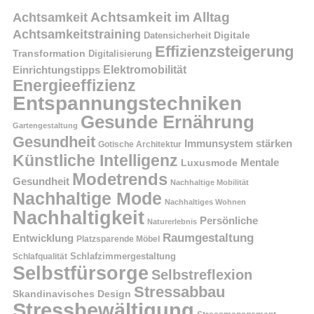
Achtsamkeit im Alltag
Achtsamkeit
Achtsamkeitstraining
Digitale
Datensicherheit
Effizienzsteigerung
Transformation
Digitalisierung
Einrichtungstipps
Elektromobilität
Energieeffizienz
Entspannungstechniken
Gesunde Ernährung
Gartengestaltung
Gesundheit
Immunsystem stärken
Gotische Architektur
Künstliche Intelligenz
Mentale
Luxusmode
Modetrends
Gesundheit
Nachhaltige Mobilität
Nachhaltige Mode
Nachhaltiges Wohnen
Nachhaltigkeit
Persönliche
Naturerlebnis
Raumgestaltung
Entwicklung
Platzsparende Möbel
Schlafzimmergestaltung
Schlafqualität
Selbstfürsorge
Selbstreflexion
Stressabbau
Skandinavisches Design
Stressbewältigung