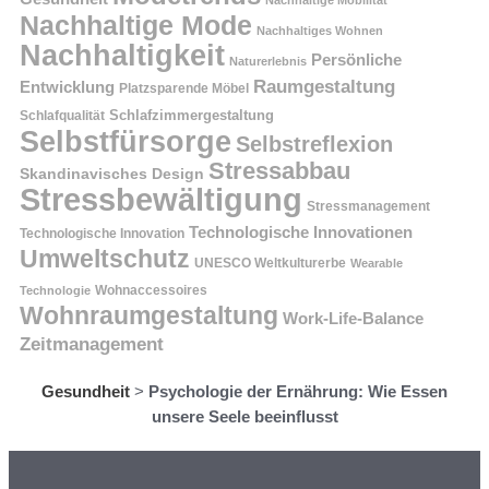
Nachhaltige Mode
Nachhaltiges Wohnen
Nachhaltigkeit
Persönliche
Naturerlebnis
Raumgestaltung
Entwicklung
Platzsparende Möbel
Schlafzimmergestaltung
Schlafqualität
Selbstfürsorge
Selbstreflexion
Stressabbau
Skandinavisches Design
Stressbewältigung
Stressmanagement
Technologische Innovationen
Technologische Innovation
Umweltschutz
UNESCO Weltkulturerbe
Wearable
Technologie
Wohnaccessoires
Wohnraumgestaltung
Work-Life-Balance
Zeitmanagement
Gesundheit
>
Psychologie der Ernährung: Wie Essen
unsere Seele beeinflusst