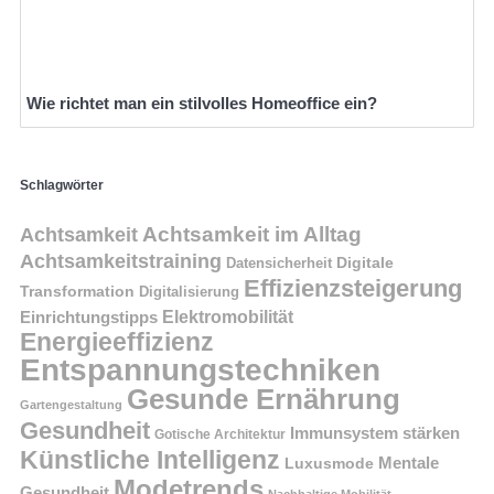
Wie richtet man ein stilvolles Homeoffice ein?
Schlagwörter
Achtsamkeit im Alltag
Achtsamkeit
Achtsamkeitstraining
Digitale
Datensicherheit
Effizienzsteigerung
Transformation
Digitalisierung
Einrichtungstipps
Elektromobilität
Energieeffizienz
Entspannungstechniken
Gesunde Ernährung
Gartengestaltung
Gesundheit
Immunsystem stärken
Gotische Architektur
Künstliche Intelligenz
Mentale
Luxusmode
Modetrends
Gesundheit
Nachhaltige Mobilität