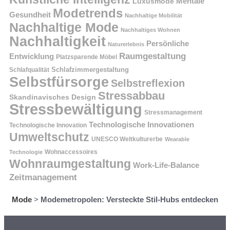
Mentale
Luxusmode
Modetrends
Gesundheit
Nachhaltige Mobilität
Nachhaltige Mode
Nachhaltiges Wohnen
Nachhaltigkeit
Persönliche
Naturerlebnis
Raumgestaltung
Entwicklung
Platzsparende Möbel
Schlafzimmergestaltung
Schlafqualität
Selbstfürsorge
Selbstreflexion
Stressabbau
Skandinavisches Design
Stressbewältigung
Stressmanagement
Technologische Innovationen
Technologische Innovation
Umweltschutz
UNESCO Weltkulturerbe
Wearable
Technologie
Wohnaccessoires
Wohnraumgestaltung
Work-Life-Balance
Zeitmanagement
Mode
>
Modemetropolen: Versteckte Stil-Hubs entdecken