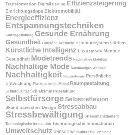
Effizienzsteigerung
Transformation
Digitalisierung
Einrichtungstipps
Elektromobilität
Energieeffizienz
Entspannungstechniken
Gesunde Ernährung
Gartengestaltung
Gesundheit
Immunsystem stärken
Gotische Architektur
Künstliche Intelligenz
Mentale
Luxusmode
Modetrends
Gesundheit
Nachhaltige Mobilität
Nachhaltige Mode
Nachhaltiges Wohnen
Nachhaltigkeit
Persönliche
Naturerlebnis
Raumgestaltung
Entwicklung
Platzsparende Möbel
Schlafzimmergestaltung
Schlafqualität
Selbstfürsorge
Selbstreflexion
Stressabbau
Skandinavisches Design
Stressbewältigung
Stressmanagement
Technologische Innovationen
Technologische Innovation
Umweltschutz
UNESCO Weltkulturerbe
Wearable