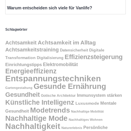
Warum entscheiden sich viele für Vanlife?
Schlagwörter
Achtsamkeit im Alltag
Achtsamkeit
Achtsamkeitstraining
Digitale
Datensicherheit
Effizienzsteigerung
Transformation
Digitalisierung
Einrichtungstipps
Elektromobilität
Energieeffizienz
Entspannungstechniken
Gesunde Ernährung
Gartengestaltung
Gesundheit
Immunsystem stärken
Gotische Architektur
Künstliche Intelligenz
Mentale
Luxusmode
Modetrends
Gesundheit
Nachhaltige Mobilität
Nachhaltige Mode
Nachhaltiges Wohnen
Nachhaltigkeit
Persönliche
Naturerlebnis