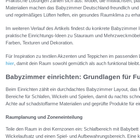
Praktische Lösungen zahlen sich aus: Möbel, die mitwachsen, pla
Materialien machen das Babyzimmer Deutschland-freundlich und l
und regelmäßiges Lüften helfen, ein gesundes Raumklima zu erha
Im weiteren Verlauf des Artikels findest du konkrete Babyzimmer 
praktische Einrichtungs-Ideen zu Stauraum und Mehrzweckmöbel
Farben, Texturen und Dekoration.
Für Inspiration zu textilen Akzenten und Teppichen im passenden 
hier
, damit dein Raum sowohl gemütlich als auch funktional bleibt.
Babyzimmer einrichten: Grundlagen für Fun
Beim Einrichten zählt ein durchdachtes Babyzimmer Layout, das Fun
Bereiche für Schlafen, Wickeln und Spielen, damit du nachts schnell
Achte auf schadstoffarme Materialien und geprüfte Produkte fü
Raumplanung und Zoneneinteilung
Teile den Raum in drei Kernzonen ein: Schlafbereich mit Babybett
Wickelaufsatz und einen Spiel- und Aufbewahrungsbereich. Eine k