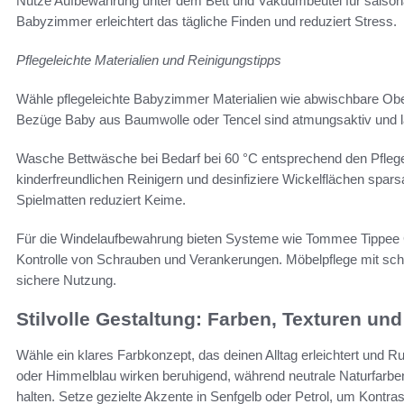
Nutze Aufbewahrung unter dem Bett und Vakuumbeutel für saisona
Babyzimmer erleichtert das tägliche Finden und reduziert Stress.
Pflegeleichte Materialien und Reinigungstipps
Wähle pflegeleichte Babyzimmer Materialien wie abwischbare Ob
Bezüge Baby aus Baumwolle oder Tencel sind atmungsaktiv und las
Wasche Bettwäsche bei Bedarf bei 60 °C entsprechend den Pflege
kinderfreundlichen Reinigern und desinfiziere Wickelflächen spar
Spielmatten reduziert Keime.
Für die Windelaufbewahrung bieten Systeme wie Tommee Tippee 
Kontrolle von Schrauben und Verankerungen. Möbelpflege mit schad
sichere Nutzung.
Stilvolle Gestaltung: Farben, Texturen un
Wähle ein klares Farbkonzept, das deinen Alltag erleichtert und Ru
oder Himmelblau wirken beruhigend, während neutrale Naturfarbe
halten. Setze gezielte Akzente in Senfgelb oder Petrol, um Kontrast