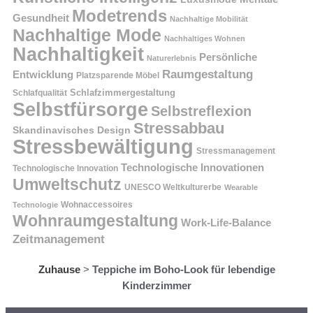
Modetrends
Gesundheit
Nachhaltige Mobilität
Nachhaltige Mode
Nachhaltiges Wohnen
Nachhaltigkeit
Persönliche
Naturerlebnis
Raumgestaltung
Entwicklung
Platzsparende Möbel
Schlafzimmergestaltung
Schlafqualität
Selbstfürsorge
Selbstreflexion
Stressabbau
Skandinavisches Design
Stressbewältigung
Stressmanagement
Technologische Innovationen
Technologische Innovation
Umweltschutz
UNESCO Weltkulturerbe
Wearable
Technologie
Wohnaccessoires
Wohnraumgestaltung
Work-Life-Balance
Zeitmanagement
Zuhause
>
Teppiche im Boho-Look für lebendige
Kinderzimmer