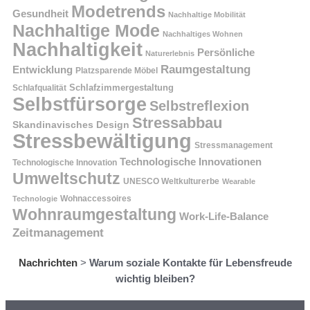
Modetrends
Gesundheit
Nachhaltige Mobilität
Nachhaltige Mode
Nachhaltiges Wohnen
Nachhaltigkeit
Persönliche
Naturerlebnis
Raumgestaltung
Entwicklung
Platzsparende Möbel
Schlafzimmergestaltung
Schlafqualität
Selbstfürsorge
Selbstreflexion
Stressabbau
Skandinavisches Design
Stressbewältigung
Stressmanagement
Technologische Innovationen
Technologische Innovation
Umweltschutz
UNESCO Weltkulturerbe
Wearable
Technologie
Wohnaccessoires
Wohnraumgestaltung
Work-Life-Balance
Zeitmanagement
Nachrichten
>
Warum soziale Kontakte für Lebensfreude
wichtig bleiben?