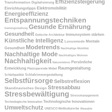
Effizienzsteigerung
Transformation
Digitalisierung
Einrichtungstipps
Elektromobilität
Energieeffizienz
Entspannungstechniken
Gesunde Ernährung
Gartengestaltung
Gesundheit
Immunsystem stärken
Gotische Architektur
Künstliche Intelligenz
Mentale
Luxusmode
Modetrends
Gesundheit
Nachhaltige Mobilität
Nachhaltige Mode
Nachhaltiges Wohnen
Nachhaltigkeit
Persönliche
Naturerlebnis
Raumgestaltung
Entwicklung
Platzsparende Möbel
Schlafzimmergestaltung
Schlafqualität
Selbstfürsorge
Selbstreflexion
Stressabbau
Skandinavisches Design
Stressbewältigung
Stressmanagement
Technologische Innovationen
Technologische Innovation
Umweltschutz
UNESCO Weltkulturerbe
Wearable