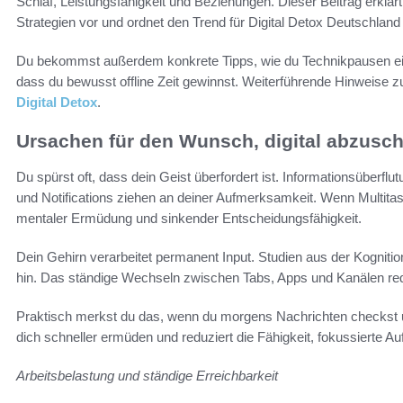
Schlaf, Leistungsfähigkeit und Beziehungen. Dieser Beitrag erklärt 
Strategien vor und ordnet den Trend für Digital Detox Deutschland 
Du bekommst außerdem konkrete Tipps, wie du Technikpausen einb
dass du bewusst offline Zeit gewinnst. Weiterführende Hinweise 
Digital Detox
.
Ursachen für den Wunsch, digital abzusch
Du spürst oft, dass dein Geist überfordert ist. Informationsüberf
und Notifications ziehen an deiner Aufmerksamkeit. Wenn Multitaski
mentaler Ermüdung und sinkender Entscheidungsfähigkeit.
Dein Gehirn verarbeitet permanent Input. Studien aus der Kognit
hin. Das ständige Wechseln zwischen Tabs, Apps und Kanälen reduz
Praktisch merkst du das, wenn du morgens Nachrichten checkst u
dich schneller ermüden und reduziert die Fähigkeit, fokussierte A
Arbeitsbelastung und ständige Erreichbarkeit