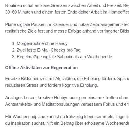
Routinen schaffen klare Grenzen zwischen Arbeit und Freizeit. Be
30–60 Minuten und einem festen Ende deiner Arbeit im Homeoffic
Plane digitale Pausen im Kalender und nutze Zeitmanagement‑Te
realistische Ziele fest und messe Erfolge anhand verringerter Bild
Morgenroutine ohne Handy
Zwei feste E‑Mail‑Checks pro Tag
Regelmäßige digitale Sabbaticals am Wochenende
Offline-Aktivitäten zur Regeneration
Ersetze Bildschirmzeit mit Aktivitäten, die Erholung fördern. Sp
reduzieren Stress und fördern kognitive Erholung.
Analoges Lesen, kreative Hobbys oder gemeinsame Treffen ohne
Achtsamkeits‑ und Meditationsübungen verbessern Fokus und emo
Für Wochenendpläne kannst du frühzeitig Ideen sammeln, Tage fle
du Inspiration suchst, hilft ein Beitrag über erholsame Wochenen