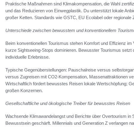
Praktische Maßnahmen sind Klimakompensation, die Wahl zertifizie
und das Reduzieren von Einwegplastik. Du unterstützt lokale Anbi
großer Ketten. Standards wie GSTC, EU Ecolabel oder regionale Ze
Unterschiede zwischen bewusstem und konventionellem Tourism
Beim konventionellen Tourismus stehen Komfort und Effizienz im
kurze Sightseeing‑Stops dominieren. Bewusster Tourismus setzt d
individuelle Erlebnisse.
Typische Gegenüberstellungen: Pauschalreise versus selbstorga
versus Zugreisen mit CO2‑Kompensation, Massenattraktionen ver
Wirtschaftlich fördert bewusstes Reisen lokale Wertschöpfung; Gewi
großen Konzernen.
Gesellschaftliche und ökologische Treiber für bewusstes Reisen
Wachsende Klimawandelangst und Berichte über Overtourism in S
Bewusstsein geschärft. Millennials und Generation Z verlangen na