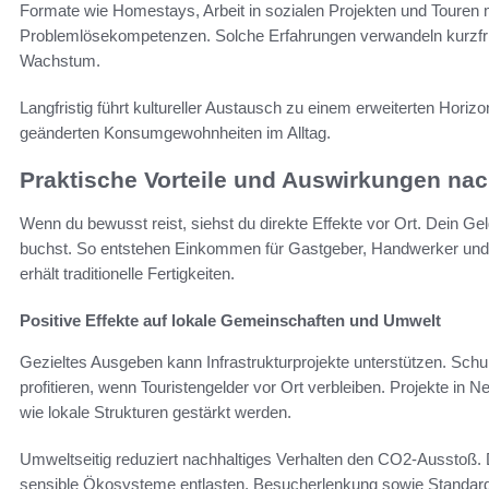
Formate wie Homestays, Arbeit in sozialen Projekten und Touren mi
Problemlösekompetenzen. Solche Erfahrungen verwandeln kurzfrist
Wachstum.
Langfristig führt kultureller Austausch zu einem erweiterten Horizo
geänderten Konsumgewohnheiten im Alltag.
Praktische Vorteile und Auswirkungen nac
Wenn du bewusst reist, siehst du direkte Effekte vor Ort. Dein Geld
buchst. So entstehen Einkommen für Gastgeber, Handwerker und 
erhält traditionelle Fertigkeiten.
Positive Effekte auf lokale Gemeinschaften und Umwelt
Gezieltes Ausgeben kann Infrastrukturprojekte unterstützen. Sc
profitieren, wenn Touristengelder vor Ort verbleiben. Projekte in
wie lokale Strukturen gestärkt werden.
Umweltseitig reduziert nachhaltiges Verhalten den CO2-Ausstoß. 
sensible Ökosysteme entlasten. Besucherlenkung sowie Standards 