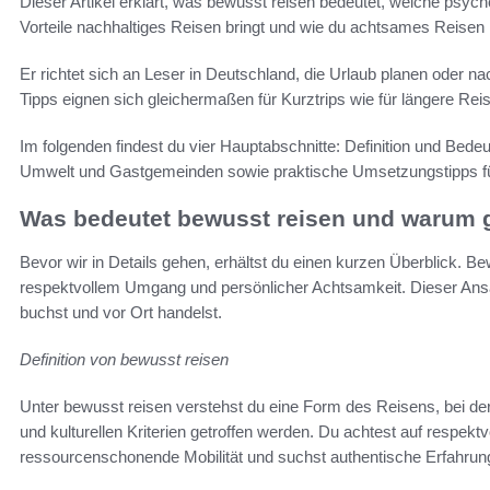
Dieser Artikel erklärt, was bewusst reisen bedeutet, welche psyc
Vorteile nachhaltiges Reisen bringt und wie du achtsames Reisen k
Er richtet sich an Leser in Deutschland, die Urlaub planen oder 
Tipps eignen sich gleichermaßen für Kurztrips wie für längere Rei
Im folgenden findest du vier Hauptabschnitte: Definition und Bedeu
Umwelt und Gastgemeinden sowie praktische Umsetzungstipps fü
Was bedeutet bewusst reisen und warum 
Bevor wir in Details gehen, erhältst du einen kurzen Überblick. 
respektvollem Umgang und persönlicher Achtsamkeit. Dieser Ansat
buchst und vor Ort handelst.
Definition von bewusst reisen
Unter bewusst reisen verstehst du eine Form des Reisens, bei de
und kulturellen Kriterien getroffen werden. Du achtest auf respek
ressourcenschonende Mobilität und suchst authentische Erfahrun