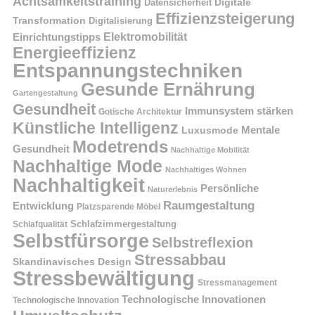
Achtsamkeitstraining
Digitale
Datensicherheit
Effizienzsteigerung
Transformation
Digitalisierung
Einrichtungstipps
Elektromobilität
Energieeffizienz
Entspannungstechniken
Gesunde Ernährung
Gartengestaltung
Gesundheit
Immunsystem stärken
Gotische Architektur
Künstliche Intelligenz
Mentale
Luxusmode
Modetrends
Gesundheit
Nachhaltige Mobilität
Nachhaltige Mode
Nachhaltiges Wohnen
Nachhaltigkeit
Persönliche
Naturerlebnis
Raumgestaltung
Entwicklung
Platzsparende Möbel
Schlafzimmergestaltung
Schlafqualität
Selbstfürsorge
Selbstreflexion
Stressabbau
Skandinavisches Design
Stressbewältigung
Stressmanagement
Technologische Innovationen
Technologische Innovation