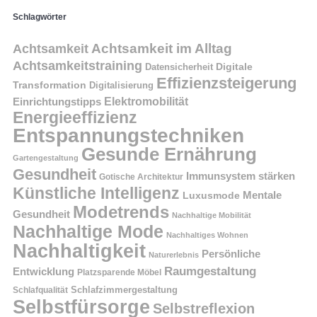
Schlagwörter
Achtsamkeit im Alltag
Achtsamkeit
Achtsamkeitstraining
Digitale
Datensicherheit
Effizienzsteigerung
Transformation
Digitalisierung
Einrichtungstipps
Elektromobilität
Energieeffizienz
Entspannungstechniken
Gesunde Ernährung
Gartengestaltung
Gesundheit
Immunsystem stärken
Gotische Architektur
Künstliche Intelligenz
Mentale
Luxusmode
Modetrends
Gesundheit
Nachhaltige Mobilität
Nachhaltige Mode
Nachhaltiges Wohnen
Nachhaltigkeit
Persönliche
Naturerlebnis
Raumgestaltung
Entwicklung
Platzsparende Möbel
Schlafzimmergestaltung
Schlafqualität
Selbstfürsorge
Selbstreflexion