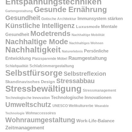
Entspannungstechniken
Gesunde Ernährung
Gartengestaltung
Gesundheit
Immunsystem stärken
Gotische Architektur
Künstliche Intelligenz
Mentale
Luxusmode
Modetrends
Gesundheit
Nachhaltige Mobilität
Nachhaltige Mode
Nachhaltiges Wohnen
Nachhaltigkeit
Persönliche
Naturerlebnis
Raumgestaltung
Entwicklung
Platzsparende Möbel
Schlafzimmergestaltung
Schlafqualität
Selbstfürsorge
Selbstreflexion
Stressabbau
Skandinavisches Design
Stressbewältigung
Stressmanagement
Technologische Innovationen
Technologische Innovation
Umweltschutz
UNESCO Weltkulturerbe
Wearable
Technologie
Wohnaccessoires
Wohnraumgestaltung
Work-Life-Balance
Zeitmanagement