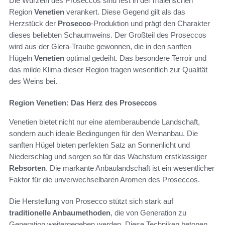
Die Wurzeln des Proseccos sind fest in der malerischen
Region
Venetien
verankert. Diese Gegend gilt als das
Herzstück der
Prosecco
-Produktion und prägt den Charakter
dieses beliebten Schaumweins. Der Großteil des Proseccos
wird aus der Glera-Traube gewonnen, die in den sanften
Hügeln
Venetien
optimal gedeiht. Das besondere Terroir und
das milde Klima dieser Region tragen wesentlich zur Qualität
des Weins bei.
Region Venetien: Das Herz des Proseccos
Venetien bietet nicht nur eine atemberaubende Landschaft,
sondern auch ideale Bedingungen für den Weinanbau. Die
sanften Hügel bieten perfekten Satz an Sonnenlicht und
Niederschlag und sorgen so für das Wachstum erstklassiger
Rebsorten
. Die markante Anbaulandschaft ist ein wesentlicher
Faktor für die unverwechselbaren Aromen des Proseccos.
Die Herstellung von Prosecco stützt sich stark auf
traditionelle Anbaumethoden
, die von Generation zu
Generation weitergegeben werden. Diese Techniken betonen