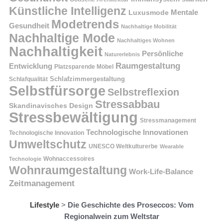
Künstliche Intelligenz
Mentale
Luxusmode
Modetrends
Gesundheit
Nachhaltige Mobilität
Nachhaltige Mode
Nachhaltiges Wohnen
Nachhaltigkeit
Persönliche
Naturerlebnis
Raumgestaltung
Entwicklung
Platzsparende Möbel
Schlafzimmergestaltung
Schlafqualität
Selbstfürsorge
Selbstreflexion
Stressabbau
Skandinavisches Design
Stressbewältigung
Stressmanagement
Technologische Innovationen
Technologische Innovation
Umweltschutz
UNESCO Weltkulturerbe
Wearable
Technologie
Wohnaccessoires
Wohnraumgestaltung
Work-Life-Balance
Zeitmanagement
Lifestyle
>
Die Geschichte des Proseccos: Vom
Regionalwein zum Weltstar