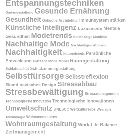
Entspannungstechniken
Gesunde Ernährung
Gartengestaltung
Gesundheit
Immunsystem stärken
Gotische Architektur
Künstliche Intelligenz
Mentale
Luxusmode
Modetrends
Gesundheit
Nachhaltige Mobilität
Nachhaltige Mode
Nachhaltiges Wohnen
Nachhaltigkeit
Persönliche
Naturerlebnis
Raumgestaltung
Entwicklung
Platzsparende Möbel
Schlafzimmergestaltung
Schlafqualität
Selbstfürsorge
Selbstreflexion
Stressabbau
Skandinavisches Design
Stressbewältigung
Stressmanagement
Technologische Innovationen
Technologische Innovation
Umweltschutz
UNESCO Weltkulturerbe
Wearable
Technologie
Wohnaccessoires
Wohnraumgestaltung
Work-Life-Balance
Zeitmanagement