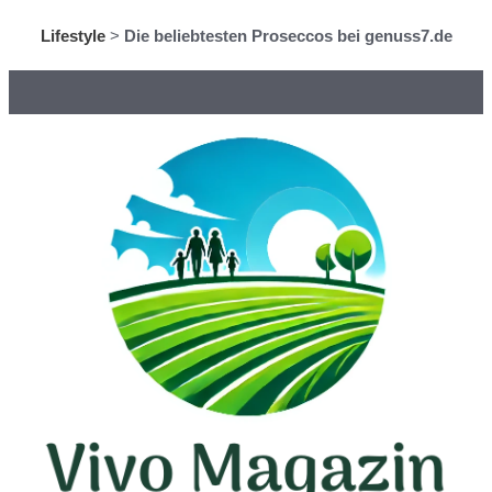
Lifestyle
>
Die beliebtesten Proseccos bei genuss7.de