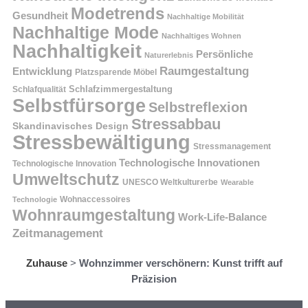
Modetrends
Gesundheit
Nachhaltige Mobilität
Nachhaltige Mode
Nachhaltiges Wohnen
Nachhaltigkeit
Persönliche
Naturerlebnis
Raumgestaltung
Entwicklung
Platzsparende Möbel
Schlafzimmergestaltung
Schlafqualität
Selbstfürsorge
Selbstreflexion
Stressabbau
Skandinavisches Design
Stressbewältigung
Stressmanagement
Technologische Innovationen
Technologische Innovation
Umweltschutz
UNESCO Weltkulturerbe
Wearable
Technologie
Wohnaccessoires
Wohnraumgestaltung
Work-Life-Balance
Zeitmanagement
Zuhause
>
Wohnzimmer verschönern: Kunst trifft auf
Präzision