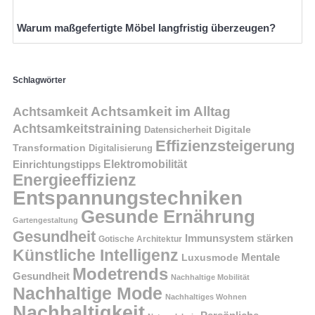
Warum maßgefertigte Möbel langfristig überzeugen?
Schlagwörter
Achtsamkeit im Alltag
Achtsamkeit
Achtsamkeitstraining
Digitale
Datensicherheit
Effizienzsteigerung
Transformation
Digitalisierung
Einrichtungstipps
Elektromobilität
Energieeffizienz
Entspannungstechniken
Gesunde Ernährung
Gartengestaltung
Gesundheit
Immunsystem stärken
Gotische Architektur
Künstliche Intelligenz
Mentale
Luxusmode
Modetrends
Gesundheit
Nachhaltige Mobilität
Nachhaltige Mode
Nachhaltiges Wohnen
Nachhaltigkeit