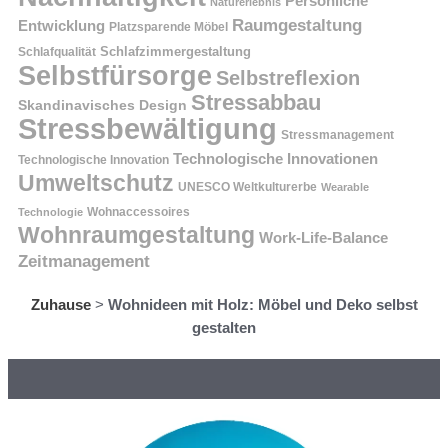
Persönliche
Naturerlebnis
Raumgestaltung
Entwicklung
Platzsparende Möbel
Schlafzimmergestaltung
Schlafqualität
Selbstfürsorge
Selbstreflexion
Stressabbau
Skandinavisches Design
Stressbewältigung
Stressmanagement
Technologische Innovationen
Technologische Innovation
Umweltschutz
UNESCO Weltkulturerbe
Wearable
Technologie
Wohnaccessoires
Wohnraumgestaltung
Work-Life-Balance
Zeitmanagement
Zuhause
>
Wohnideen mit Holz: Möbel und Deko selbst
gestalten