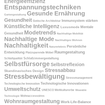
Energieeffizienz
Entspannungstechniken
Gesunde Ernährung
Gartengestaltung
Gesundheit
Immunsystem stärken
Gotische Architektur
Künstliche Intelligenz
Mentale
Luxusmode
Modetrends
Gesundheit
Nachhaltige Mobilität
Nachhaltige Mode
Nachhaltiges Wohnen
Nachhaltigkeit
Persönliche
Naturerlebnis
Raumgestaltung
Entwicklung
Platzsparende Möbel
Schlafzimmergestaltung
Schlafqualität
Selbstfürsorge
Selbstreflexion
Stressabbau
Skandinavisches Design
Stressbewältigung
Stressmanagement
Technologische Innovationen
Technologische Innovation
Umweltschutz
UNESCO Weltkulturerbe
Wearable
Technologie
Wohnaccessoires
Wohnraumgestaltung
Work-Life-Balance