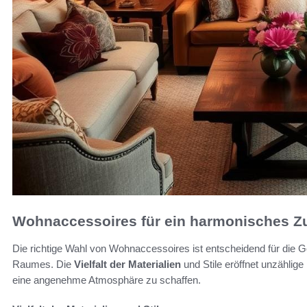
Wohnaccessoires für ein harmonisches 
Die richtige Wahl von Wohnaccessoires ist entscheidend für die G
Raumes. Die
Vielfalt der Materialien
und Stile eröffnet unzählige
eine angenehme Atmosphäre zu schaffen.