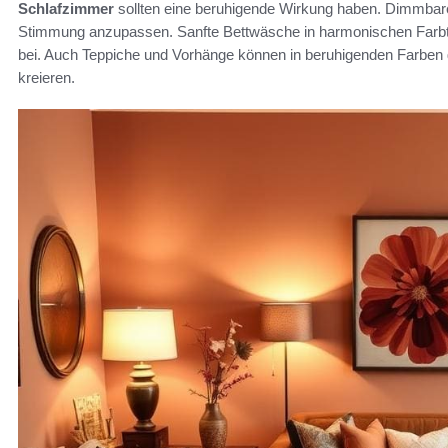
Schlafzimmer
sollten eine beruhigende Wirkung haben. Dimmbare L
Stimmung anzupassen. Sanfte Bettwäsche in harmonischen Farbtön
bei. Auch Teppiche und Vorhänge können in beruhigenden Farben
kreieren.