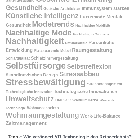
Gartengestaltung
Gesundheit
Immunsystem stärken
Gotische Architektur
Künstliche Intelligenz
Mentale
Luxusmode
Modetrends
Gesundheit
Nachhaltige Mobilität
Nachhaltige Mode
Nachhaltiges Wohnen
Nachhaltigkeit
Persönliche
Naturerlebnis
Raumgestaltung
Entwicklung
Platzsparende Möbel
Schlafzimmergestaltung
Schlafqualität
Selbstfürsorge
Selbstreflexion
Stressabbau
Skandinavisches Design
Stressbewältigung
Stressmanagement
Technologische Innovationen
Technologische Innovation
Umweltschutz
UNESCO Weltkulturerbe
Wearable
Technologie
Wohnaccessoires
Wohnraumgestaltung
Work-Life-Balance
Zeitmanagement
Tech
>
Wie verändert VR-Technologie das Reiseerlebnis?