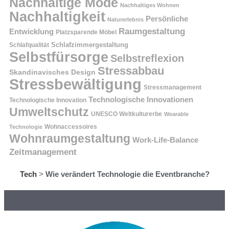
Nachhaltige Mode
Nachhaltiges Wohnen
Nachhaltigkeit
Persönliche
Naturerlebnis
Raumgestaltung
Entwicklung
Platzsparende Möbel
Schlafzimmergestaltung
Schlafqualität
Selbstfürsorge
Selbstreflexion
Stressabbau
Skandinavisches Design
Stressbewältigung
Stressmanagement
Technologische Innovationen
Technologische Innovation
Umweltschutz
UNESCO Weltkulturerbe
Wearable
Technologie
Wohnaccessoires
Wohnraumgestaltung
Work-Life-Balance
Zeitmanagement
Tech
>
Wie verändert Technologie die Eventbranche?