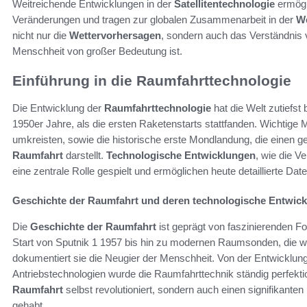
Weitreichende Entwicklungen in der
Satellitentechnologie
ermögli
Veränderungen und tragen zur globalen Zusammenarbeit in der
We
nicht nur die
Wettervorhersagen
, sondern auch das Verständnis
Menschheit von großer Bedeutung ist.
Einführung in die Raumfahrttechnologie
Die Entwicklung der
Raumfahrttechnologie
hat die Welt zutiefst 
1950er Jahre, als die ersten Raketenstarts stattfanden. Wichtige 
umkreisten, sowie die historische erste Mondlandung, die einen gew
Raumfahrt
darstellt.
Technologische Entwicklungen
, wie die V
eine zentrale Rolle gespielt und ermöglichen heute detaillierte D
Geschichte der Raumfahrt und deren technologische Entwic
Die
Geschichte der Raumfahrt
ist geprägt von faszinierenden F
Start von Sputnik 1 1957 bis hin zu modernen Raumsonden, die w
dokumentiert sie die Neugier der Menschheit. Von der Entwicklung
Antriebstechnologien wurde die Raumfahrttechnik ständig perfektion
Raumfahrt
selbst revolutioniert, sondern auch einen signifikant
gehabt.