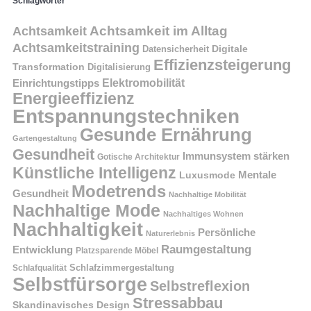
Schlagwörter
Achtsamkeit im Alltag
Achtsamkeit
Achtsamkeitstraining
Digitale
Datensicherheit
Effizienzsteigerung
Transformation
Digitalisierung
Einrichtungstipps
Elektromobilität
Energieeffizienz
Entspannungstechniken
Gesunde Ernährung
Gartengestaltung
Gesundheit
Immunsystem stärken
Gotische Architektur
Künstliche Intelligenz
Mentale
Luxusmode
Modetrends
Gesundheit
Nachhaltige Mobilität
Nachhaltige Mode
Nachhaltiges Wohnen
Nachhaltigkeit
Persönliche
Naturerlebnis
Raumgestaltung
Entwicklung
Platzsparende Möbel
Schlafzimmergestaltung
Schlafqualität
Selbstfürsorge
Selbstreflexion
Stressabbau
Skandinavisches Design