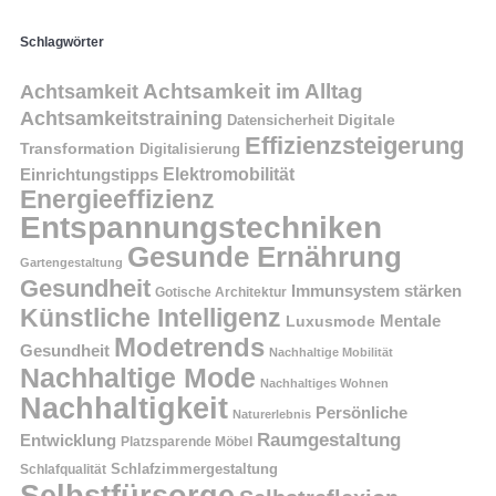
Schlagwörter
Achtsamkeit im Alltag
Achtsamkeit
Achtsamkeitstraining
Digitale
Datensicherheit
Effizienzsteigerung
Transformation
Digitalisierung
Einrichtungstipps
Elektromobilität
Energieeffizienz
Entspannungstechniken
Gesunde Ernährung
Gartengestaltung
Gesundheit
Immunsystem stärken
Gotische Architektur
Künstliche Intelligenz
Mentale
Luxusmode
Modetrends
Gesundheit
Nachhaltige Mobilität
Nachhaltige Mode
Nachhaltiges Wohnen
Nachhaltigkeit
Persönliche
Naturerlebnis
Raumgestaltung
Entwicklung
Platzsparende Möbel
Schlafzimmergestaltung
Schlafqualität
Selbstfürsorge