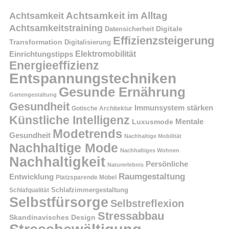
Achtsamkeit im Alltag
Achtsamkeit
Achtsamkeitstraining
Digitale
Datensicherheit
Effizienzsteigerung
Transformation
Digitalisierung
Einrichtungstipps
Elektromobilität
Energieeffizienz
Entspannungstechniken
Gesunde Ernährung
Gartengestaltung
Gesundheit
Immunsystem stärken
Gotische Architektur
Künstliche Intelligenz
Mentale
Luxusmode
Modetrends
Gesundheit
Nachhaltige Mobilität
Nachhaltige Mode
Nachhaltiges Wohnen
Nachhaltigkeit
Persönliche
Naturerlebnis
Raumgestaltung
Entwicklung
Platzsparende Möbel
Schlafzimmergestaltung
Schlafqualität
Selbstfürsorge
Selbstreflexion
Stressabbau
Skandinavisches Design