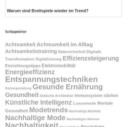
Warum sind Brettspiele wieder im Trend?
Schlagwörter
Achtsamkeit im Alltag
Achtsamkeit
Achtsamkeitstraining
Digitale
Datensicherheit
Effizienzsteigerung
Transformation
Digitalisierung
Einrichtungstipps
Elektromobilität
Energieeffizienz
Entspannungstechniken
Gesunde Ernährung
Gartengestaltung
Gesundheit
Immunsystem stärken
Gotische Architektur
Künstliche Intelligenz
Mentale
Luxusmode
Modetrends
Gesundheit
Nachhaltige Mobilität
Nachhaltige Mode
Nachhaltiges Wohnen
Nachhaltigkeit
Persönliche
Naturerlebnis