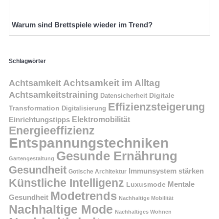
Warum sind Brettspiele wieder im Trend?
Schlagwörter
Achtsamkeit im Alltag
Achtsamkeit
Achtsamkeitstraining
Digitale
Datensicherheit
Effizienzsteigerung
Transformation
Digitalisierung
Einrichtungstipps
Elektromobilität
Energieeffizienz
Entspannungstechniken
Gesunde Ernährung
Gartengestaltung
Gesundheit
Immunsystem stärken
Gotische Architektur
Künstliche Intelligenz
Mentale
Luxusmode
Modetrends
Gesundheit
Nachhaltige Mobilität
Nachhaltige Mode
Nachhaltiges Wohnen