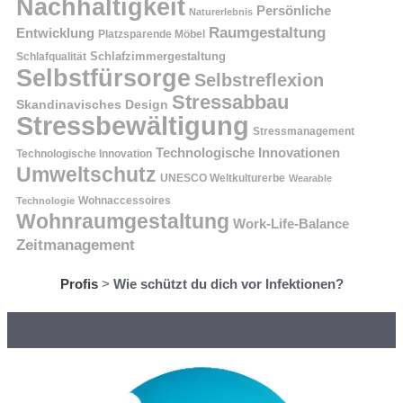
Nachhaltigkeit
Persönliche
Naturerlebnis
Raumgestaltung
Entwicklung
Platzsparende Möbel
Schlafzimmergestaltung
Schlafqualität
Selbstfürsorge
Selbstreflexion
Stressabbau
Skandinavisches Design
Stressbewältigung
Stressmanagement
Technologische Innovationen
Technologische Innovation
Umweltschutz
UNESCO Weltkulturerbe
Wearable
Technologie
Wohnaccessoires
Wohnraumgestaltung
Work-Life-Balance
Zeitmanagement
Profis
>
Wie schützt du dich vor Infektionen?