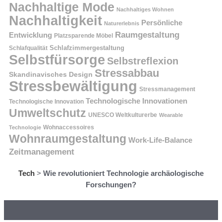
Nachhaltige Mode
Nachhaltiges Wohnen
Nachhaltigkeit
Persönliche
Naturerlebnis
Raumgestaltung
Entwicklung
Platzsparende Möbel
Schlafzimmergestaltung
Schlafqualität
Selbstfürsorge
Selbstreflexion
Stressabbau
Skandinavisches Design
Stressbewältigung
Stressmanagement
Technologische Innovationen
Technologische Innovation
Umweltschutz
UNESCO Weltkulturerbe
Wearable
Technologie
Wohnaccessoires
Wohnraumgestaltung
Work-Life-Balance
Zeitmanagement
Tech
>
Wie revolutioniert Technologie archäologische
Forschungen?