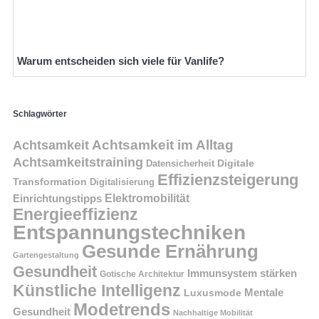
Warum entscheiden sich viele für Vanlife?
Schlagwörter
Achtsamkeit im Alltag
Achtsamkeit
Achtsamkeitstraining
Digitale
Datensicherheit
Effizienzsteigerung
Transformation
Digitalisierung
Einrichtungstipps
Elektromobilität
Energieeffizienz
Entspannungstechniken
Gesunde Ernährung
Gartengestaltung
Gesundheit
Immunsystem stärken
Gotische Architektur
Künstliche Intelligenz
Mentale
Luxusmode
Modetrends
Gesundheit
Nachhaltige Mobilität