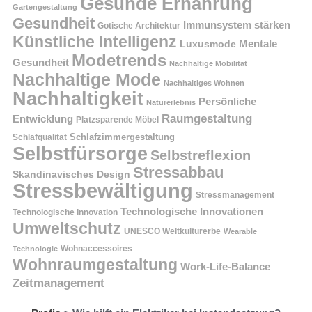
Gesunde Ernährung
Gartengestaltung
Gesundheit
Immunsystem stärken
Gotische Architektur
Künstliche Intelligenz
Mentale
Luxusmode
Modetrends
Gesundheit
Nachhaltige Mobilität
Nachhaltige Mode
Nachhaltiges Wohnen
Nachhaltigkeit
Persönliche
Naturerlebnis
Raumgestaltung
Entwicklung
Platzsparende Möbel
Schlafzimmergestaltung
Schlafqualität
Selbstfürsorge
Selbstreflexion
Stressabbau
Skandinavisches Design
Stressbewältigung
Stressmanagement
Technologische Innovationen
Technologische Innovation
Umweltschutz
UNESCO Weltkulturerbe
Wearable
Technologie
Wohnaccessoires
Wohnraumgestaltung
Work-Life-Balance
Zeitmanagement