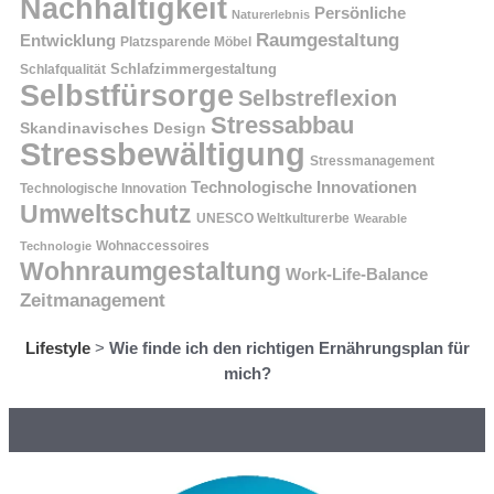
Nachhaltigkeit
Persönliche
Naturerlebnis
Raumgestaltung
Entwicklung
Platzsparende Möbel
Schlafzimmergestaltung
Schlafqualität
Selbstfürsorge
Selbstreflexion
Stressabbau
Skandinavisches Design
Stressbewältigung
Stressmanagement
Technologische Innovationen
Technologische Innovation
Umweltschutz
UNESCO Weltkulturerbe
Wearable
Technologie
Wohnaccessoires
Wohnraumgestaltung
Work-Life-Balance
Zeitmanagement
Lifestyle
>
Wie finde ich den richtigen Ernährungsplan für
mich?