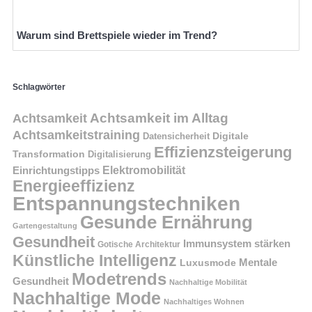
Warum sind Brettspiele wieder im Trend?
Schlagwörter
Achtsamkeit im Alltag
Achtsamkeit
Achtsamkeitstraining
Digitale
Datensicherheit
Effizienzsteigerung
Transformation
Digitalisierung
Einrichtungstipps
Elektromobilität
Energieeffizienz
Entspannungstechniken
Gesunde Ernährung
Gartengestaltung
Gesundheit
Immunsystem stärken
Gotische Architektur
Künstliche Intelligenz
Mentale
Luxusmode
Modetrends
Gesundheit
Nachhaltige Mobilität
Nachhaltige Mode
Nachhaltiges Wohnen