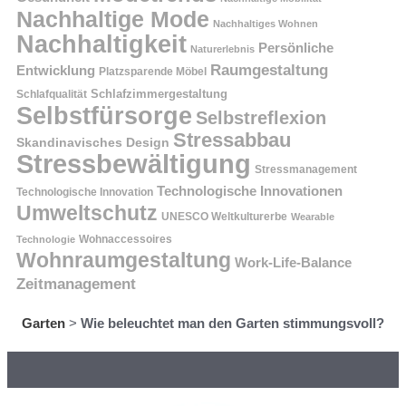
Nachhaltige Mode
Nachhaltiges Wohnen
Nachhaltigkeit
Persönliche
Naturerlebnis
Raumgestaltung
Entwicklung
Platzsparende Möbel
Schlafzimmergestaltung
Schlafqualität
Selbstfürsorge
Selbstreflexion
Stressabbau
Skandinavisches Design
Stressbewältigung
Stressmanagement
Technologische Innovationen
Technologische Innovation
Umweltschutz
UNESCO Weltkulturerbe
Wearable
Technologie
Wohnaccessoires
Wohnraumgestaltung
Work-Life-Balance
Zeitmanagement
Garten
>
Wie beleuchtet man den Garten stimmungsvoll?