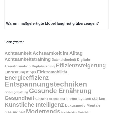
Warum maßgefertigte Möbel langfristig überzeugen?
Schlagwörter
Achtsamkeit im Alltag
Achtsamkeit
Achtsamkeitstraining
Digitale
Datensicherheit
Effizienzsteigerung
Transformation
Digitalisierung
Einrichtungstipps
Elektromobilität
Energieeffizienz
Entspannungstechniken
Gesunde Ernährung
Gartengestaltung
Gesundheit
Immunsystem stärken
Gotische Architektur
Künstliche Intelligenz
Mentale
Luxusmode
Modetrends
Gesundheit
Nachhaltige Mobilität