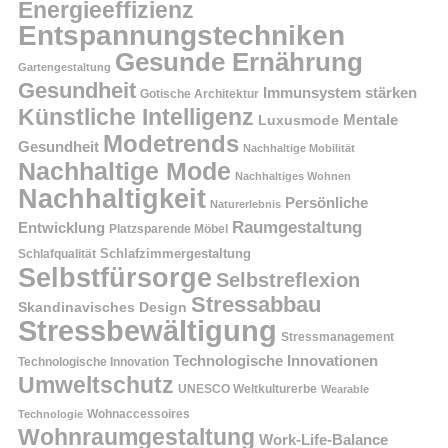
Energieeffizienz
Entspannungstechniken
Gesunde Ernährung
Gartengestaltung
Gesundheit
Immunsystem stärken
Gotische Architektur
Künstliche Intelligenz
Mentale
Luxusmode
Modetrends
Gesundheit
Nachhaltige Mobilität
Nachhaltige Mode
Nachhaltiges Wohnen
Nachhaltigkeit
Persönliche
Naturerlebnis
Raumgestaltung
Entwicklung
Platzsparende Möbel
Schlafzimmergestaltung
Schlafqualität
Selbstfürsorge
Selbstreflexion
Stressabbau
Skandinavisches Design
Stressbewältigung
Stressmanagement
Technologische Innovationen
Technologische Innovation
Umweltschutz
UNESCO Weltkulturerbe
Wearable
Technologie
Wohnaccessoires
Wohnraumgestaltung
Work-Life-Balance